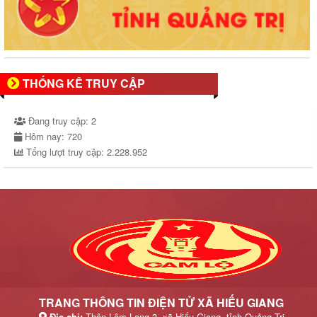
THỐNG KÊ TRUY CẬP
Đang truy cập:
2
Hôm nay:
720
Tổng lượt truy cập:
2.228.952
TRANG THÔNG TIN ĐIỆN TỬ XÃ HIẾU GIANG
Địa chỉ:
Thôn Lâm Lang 3, xã Hiếu Giang, tỉnh Quảng Trị