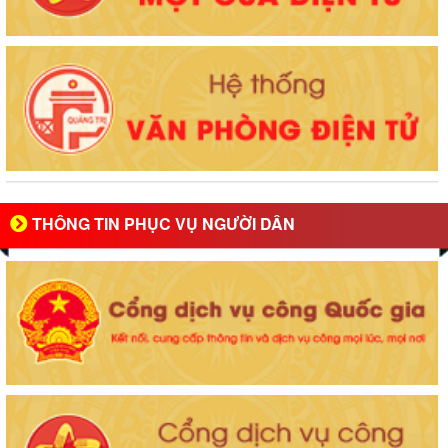
THÔNG TIN PHỤC VỤ NGƯỜI DÂN