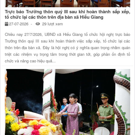
Trực báo Trưởng thôn quý III sau khi hoàn thành sắp xếp,
tổ chức lại các thôn trên địa bàn xã Hiếu Giang
27-07-2026
29 lượt xem
Chiều nay 27/7/2026, UBND xã Hiếu Giang tổ chức hội nghị trực báo
Trưởng thôn quý III sau khi hoàn thành việc sắp xếp, tổ chức lại các
thôn trên địa bàn xã. Đây là hội nghị có ý nghĩa quan trọng nhằm quán
triệt các nhiệm vụ trọng tâm trong thời gian tới, góp phần ổn định tổ
chức và nâng cao hiệu quả...