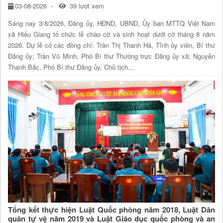
03-08-2026
39 lượt xem
Sáng nay 3/8/2026, Đảng ủy, HĐND, UBND, Ủy ban MTTQ Việt Nam
xã Hiếu Giang tổ chức lễ chào cờ và sinh hoạt dưới cờ tháng 8 năm
2026. Dự lễ có các đồng chí: Trần Thị Thanh Hà, Tỉnh ủy viên, Bí thư
Đảng ủy; Trần Vũ Minh, Phó Bí thư Thường trực Đảng ủy xã; Nguyễn
Thanh Bắc, Phó Bí thư Đảng ủy, Chủ tịch...
Tổng kết thực hiện Luật Quốc phòng năm 2018, Luật Dân
quân tự vệ năm 2019 và Luật Giáo dục quốc phòng và an