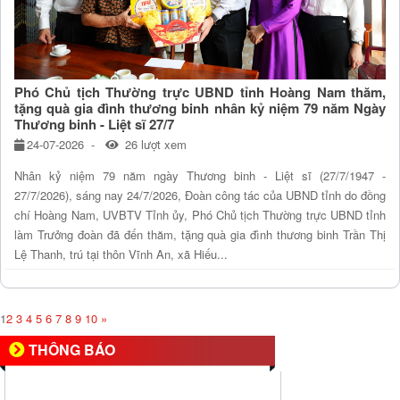
Phó Chủ tịch Thường trực UBND tỉnh Hoàng Nam thăm,
tặng quà gia đình thương binh nhân kỷ niệm 79 năm Ngày
Thương binh - Liệt sĩ 27/7
24-07-2026
26 lượt xem
Nhân kỷ niệm 79 năm ngày Thương binh - Liệt sĩ (27/7/1947 -
27/7/2026), sáng nay 24/7/2026, Đoàn công tác của UBND tỉnh do đồng
chí Hoàng Nam, UVBTV Tỉnh ủy, Phó Chủ tịch Thường trực UBND tỉnh
làm Trưởng đoàn đã đến thăm, tặng quà gia đình thương binh Trần Thị
Lệ Thanh, trú tại thôn Vĩnh An, xã Hiếu...
1
2
3
4
5
6
7
8
9
10
»
THÔNG BÁO