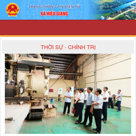
Thời sự - Chính trị - UBND xã Hiếu Gia
THỜI SỰ - CHÍNH TRỊ