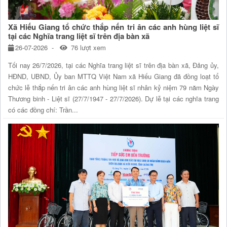
Xã Hiếu Giang tổ chức thắp nến tri ân các anh hùng liệt sĩ
tại các Nghĩa trang liệt sĩ trên địa bàn xã
26-07-2026
76 lượt xem
Tối nay 26/7/2026, tại các Nghĩa trang liệt sĩ trên địa bàn xã, Đảng ủy,
HĐND, UBND, Ủy ban MTTQ Việt Nam xã Hiếu Giang đã đồng loạt tổ
chức lễ thắp nến tri ân các anh hùng liệt sĩ nhân kỷ niệm 79 năm Ngày
Thương binh - Liệt sĩ (27/7/1947 - 27/7/2026). Dự lễ tại các nghĩa trang
có các đồng chí: Trần...