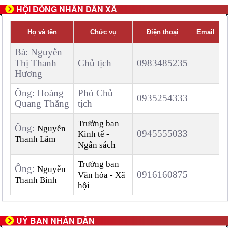
HỘI ĐỒNG NHÂN DÂN XÃ
Họ và tên
Chức vụ
Điện thoại
Email
Bà: Nguyễn
Thị Thanh
Chủ tịch
0983485235
Hương
Ông:
Hoàng
Phó Chủ
0935254333
Quang Thắng
tịch
Trưởng ban
Ông:
Nguyễn
0945555033
Kinh tế -
Thanh Lâm
Ngân sách
Trưởng ban
Ông:
Nguyễn
0916160875
Văn hóa - Xã
Thanh Bình
hội
UỶ BAN NHÂN DÂN