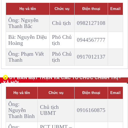
Họ và tên
Chức vụ
Điện thoại
Email
Ông:
Nguyễn
Chủ tịch
0982127108
Thanh Bắc
Bà:
Nguyễn Diệu
Phó Chủ
0944567777
Hoàng
tịch
Ông:
Phạm Viết
Phó Chủ
0917012137
Thanh
tịch
ỦY BAN MẶT TRẬN VÀ CÁC TỔ CHỨC CHÍNH TRỊ -
XÃ HỘI
Họ và tên
Chức vụ
Điện thoại
Email
Ông:
Chủ tịch
Nguyễn
0916160875
UBMT
Thanh Bình
Ông:
PCT UBMT –