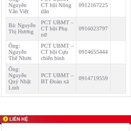
Nguyễn
CT hội Nông
0912167225
Văn Việt
dân
PCT UBMT –
Bà: Nguyễn
CT hội Phụ
0916023797
Thị Hương
nữ
Ông:
PCT UBMT –
Nguyễn
CT hội Cựu
0914655444
Thế Nhơn
chiến binh
Ông:
Nguyễn
PCT UBMT –
0914719559
Quý Nhật
BT Đoàn xã
Linh
LIÊN HỆ