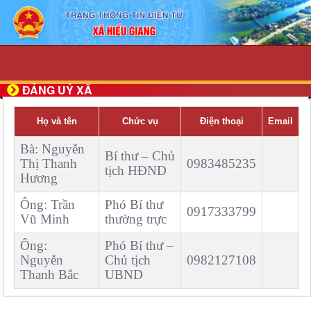
LIÊN HỆ - UBND xã Hiếu Giang
ĐẢNG UỶ XÃ
Họ và tên
Chức vụ
Điện thoại
Email
Bà: Nguyễn
Bí thư – Chủ
Thị Thanh
0983485235
tịch HĐND
Hương
Ông: Trần
Phó Bí thư
0917333799
Vũ Minh
thường trực
Ông:
Phó Bí thư –
Nguyễn
Chủ tịch
0982127108
Thanh Bắc
UBND