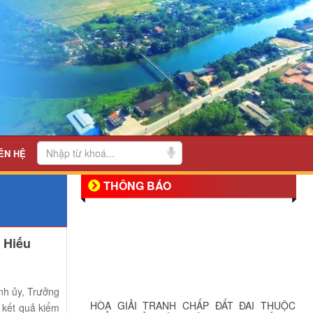
ÊN HỆ
THÔNG BÁO
 Hiếu
HÒA GIẢI TRANH CHẤP ĐẤT ĐAI THUỘC
nh ủy, Trưởng
THẨM QUYỀN CỦA CHỦ TỊCH UBND CẤP XÃ
 kết quả kiểm