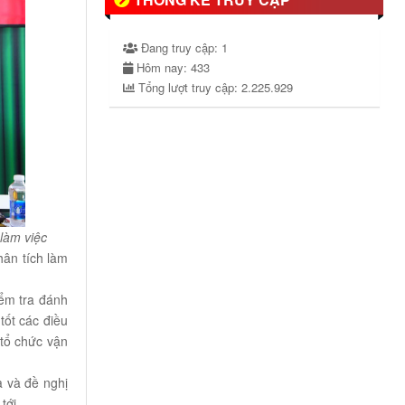
Đang truy cập:
1
Hôm nay:
433
Tổng lượt truy cập:
2.225.929
làm việc
hân tích làm
ểm tra đánh
tốt các điều
 tổ chức vận
 và đề nghị
tới.