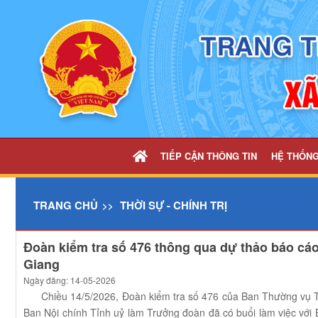
Chi tiết tin - UBND xã Hiếu Giang
TIẾP CẬN THÔNG TIN
HỆ THỐN
TRANG CHỦ
THỜI SỰ - CHÍNH TRỊ
Đoàn kiểm tra số 476 thông qua dự thảo báo cáo
Giang
Ngày đăng: 14-05-2026
Chiều 14/5/2026, Đoàn kiểm tra số 476 của Ban Thường vụ Tỉn
Ban Nội chính Tỉnh uỷ làm Trưởng đoàn đã có buổi làm việc vớ