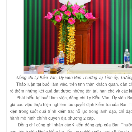
Đồng chí Ly Kiều Vân, Ủy viên Ban Thường vụ Tỉnh ủy, Trưởng
Thảo luận tại buổi làm việc, trên tinh thần khách quan, dân ch
rõ thêm những kết quả đạt được; những tồn tại, hạn chế và các k
Phát biểu tại buổi làm việc, đồng chí Ly Kiều Vân, Ủy viên B
giá cao việc thực hiện nghiêm túc quyết định kiểm tra của Ban 
kiện trong suốt quá trình kiểm tra; nỗ lực trong lãnh đạo, chỉ đạ
hành mô hình chính quyền địa phương 2 cấp.
Đồng chí cũng ghi nhận các ý kiến đóng góp của Ban Thường v
các thành viên Đoàn kiểm tra tiếp tục nghiên cứu, hoàn thiện dự 