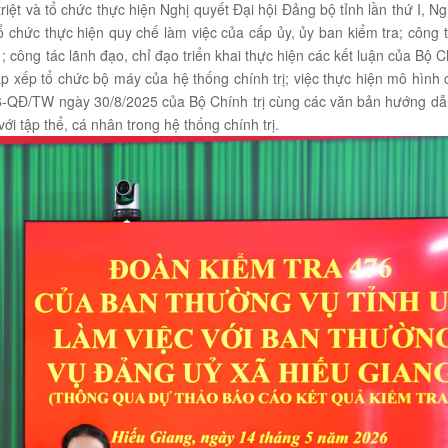
ệt và tổ chức thực hiện Nghị quyết Đại hội Đảng bộ tỉnh lần thứ I, Ng
ổ chức thực hiện quy chế làm việc của cấp ủy, ủy ban kiểm tra; công 
ông tác lãnh đạo, chỉ đạo triển khai thực hiện các kết luận của Bộ Ch
p xếp tổ chức bộ máy của hệ thống chính trị; việc thực hiện mô hình
 366-QĐ/TW ngày 30/8/2025 của Bộ Chính trị cùng các văn bản hướng d
ới tập thể, cá nhân trong hệ thống chính trị.