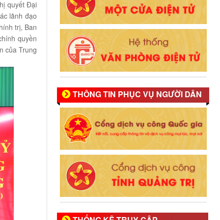
hị quyết Đại
tác lãnh đạo
ính trị, Ban
 chính quyền
ẫn của Trung
THÔNG TIN PHỤC VỤ NGƯỜI DÂN
THỐNG KÊ TRUY CẬP