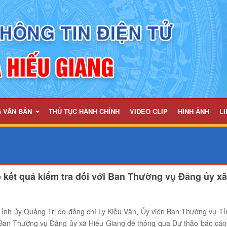
G VĂN BẢN
THỦ TỤC HÀNH CHÍNH
VIDEO CLIP
HÌNH ẢNH
LI
 kết quả kiểm tra đối với Ban Thường vụ Đảng ủy xã
h ủy Quảng Trị do đồng chí Ly Kiều Vân, Ủy viên Ban Thường vụ Tỉ
i Ban Thường vụ Đảng ủy xã Hiếu Giang để thông qua Dự thảo báo cáo