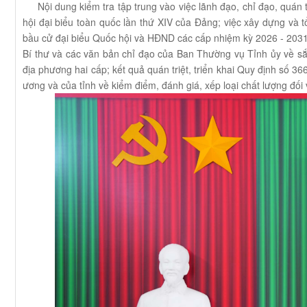
Nội dung kiểm tra tập trung vào việc lãnh đạo, chỉ đạo, quán tri
hội đại biểu toàn quốc lần thứ XIV của Đảng; việc xây dựng và t
bầu cử đại biểu Quốc hội và HĐND các cấp nhiệm kỳ 2026 - 2031; c
Bí thư và các văn bản chỉ đạo của Ban Thường vụ Tỉnh ủy về sắ
địa phương hai cấp; kết quả quán triệt, triển khai Quy định số
ương và của tỉnh về kiểm điểm, đánh giá, xếp loại chất lượng đối v