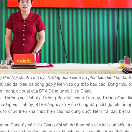
 Ban Nội chính Tỉnh uỷ, Trưởng đoàn kiểm tra phát biểu kết luận buổi 
ủ các đại biểu đã đóng góp ý kiến vào dự thảo báo cáo. Đồng thời, p
iến nghị, đề xuất của BTV Đảng ủy xã Hiếu Giang.
an Thường vụ Tỉnh ủy, Trưởng Ban Nội chính Tỉnh uỷ, Trưởng đoàn ki
Thường vụ Tỉnh ủy, BTV Đảng ủy xã Hiếu Giang đã phối hợp, chuẩn bị 
o, tổ chức triển khai thực hiện các nội dung được kiểm tra, đặc biệt là
ụ Đảng ủy xã Hiếu Giang đối với dự thảo báo cáo kết quả kiểm tra
thảo báo cáo bảo đảm chính xác, khách quan, toàn diện trong thời gian 