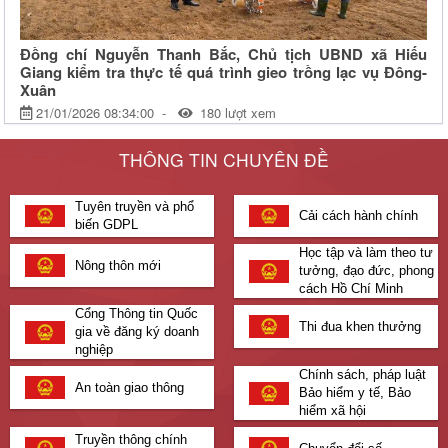
Đồng chí Nguyễn Thanh Bắc, Chủ tịch UBND xã Hiếu
Giang kiểm tra thực tế quá trình gieo trồng lạc vụ Đông-
Xuân
21/01/2026 08:34:00
180 lượt xem
Ngày 21/1/2026, đồng chí Nguyễn Thanh Bắc, Phó Bí thư Đảng ủy,
THÔNG TIN CHUYÊN ĐỀ
Chủ tịch UBND xã cùng với đại diện các cơ quan, đơn vị đã đi kiểm
tra thực tế tình hình xuống giống lạc của bà con nông dân trên địa bàn
Tuyên truyền và phổ
xã.
Cải cách hành chính
biến GDPL
Quyết định về việc công bố công khai dự toán ngân sách năm
Học tập và làm theo tư
Nông thôn mới
2024 xã Thanh An
tưởng, đạo đức, phong
cách Hồ Chí Minh
CÔNG NHẬN GIA ĐÌNH VĂN HÓA
Cổng Thông tin Quốc
Thi đua khen thưởng
gia về đăng ký doanh
nghiệp
Chính sách, pháp luật
An toàn giao thông
Bảo hiểm y tế, Bảo
hiểm xã hội
Truyền thông chính