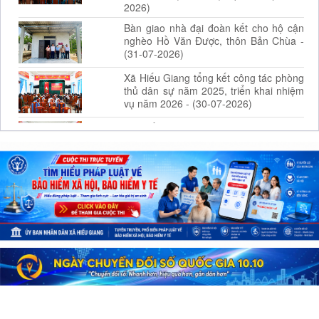
2026)
Bàn giao nhà đại đoàn kết cho hộ cận
nghèo Hồ Văn Được, thôn Bản Chùa -
(31-07-2026)
Xã Hiếu Giang tổng kết công tác phòng
thủ dân sự năm 2025, triển khai nhiệm
vụ năm 2026 - (30-07-2026)
Xã Hiếu Giang tham dự hội nghị toàn
quốc nghiên cứu, học tập, quán triệt và
triển khai thực hiện... - (29-07-2026)
Điểm mới của Nghị định số
164/2026/NĐ-CP ngày 15/5/2026 của
Chính phủ. - (27-07-2026)
Ủy ban MTTQ Việt Nam Thành phố
Huế trao tặng 25 suất quà cho người có
công, thân nhân người có công... - (27-
07-2026)
Trao tặng 100 suất quà cho các gia
đình liệt sĩ, thân nhân bà mẹ Việt Nam
anh hùng, thương binh,... - (26-07-