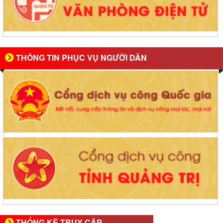
THÔNG TIN PHỤC VỤ NGƯỜI DÂN
THỐNG KÊ TRUY CẬP