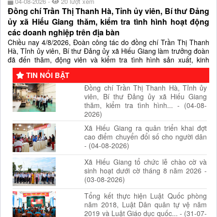
04-08-2026 -
20 lượt xem
Đồng chí Trần Thị Thanh Hà, Tỉnh ủy viên, Bí thư Đảng
ủy xã Hiếu Giang thăm, kiểm tra tình hình hoạt động
các doanh nghiệp trên địa bàn
Chiều nay 4/8/2026, Đoàn công tác do đồng chí Trần Thị Thanh
Hà, Tỉnh ủy viên, Bí thư Đảng ủy xã Hiếu Giang làm trưởng đoàn
đã đến thăm, động viên và kiểm tra tình hình sản xuất, kinh
doanh tại Nhà máy viên năng lượng Cam Lộ và Công ty Cổ phần
TIN NỔI BẬT
Bia quốc tế TTC (Công ty bia Camel) đóng tại các Cụm công...
Đồng chí Trần Thị Thanh Hà, Tỉnh ủy
viên, Bí thư Đảng ủy xã Hiếu Giang
thăm, kiểm tra tình hình... - (04-08-
2026)
Xã Hiếu Giang ra quân triển khai đợt
cao điểm chuyển đổi số cho người dân
- (04-08-2026)
Xã Hiếu Giang tổ chức lễ chào cờ và
sinh hoạt dưới cờ tháng 8 năm 2026 -
(03-08-2026)
Tổng kết thực hiện Luật Quốc phòng
năm 2018, Luật Dân quân tự vệ năm
2019 và Luật Giáo dục quốc... - (31-07-