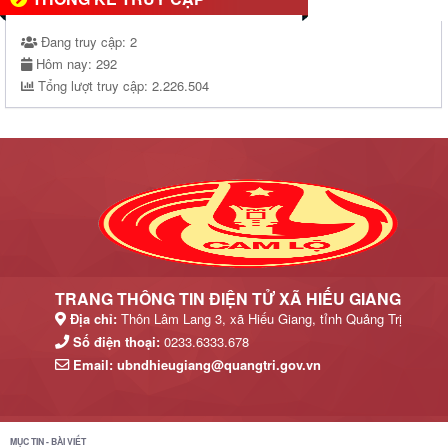
Đang truy cập:
2
Hôm nay:
292
Tổng lượt truy cập:
2.226.504
TRANG THÔNG TIN ĐIỆN TỬ XÃ HIẾU GIANG
Địa chỉ:
Thôn Lâm Lang 3, xã Hiếu Giang, tỉnh Quảng Trị
Số điện thoại:
0233.6333.678
Email:
ubndhieugiang@quangtri.gov.vn
MỤC TIN - BÀI VIẾT