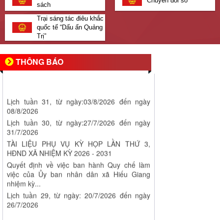
Chuyển đổi số
sách
Trại sáng tác điêu khắc
quốc tế “Dấu ấn Quảng
Trị”
THÔNG BÁO
Lịch tuần 31, từ ngày:03/8/2026 đến ngày
08/8/2026
Lịch tuần 30, từ ngày:27/7/2026 đến ngày
31/7/2026
TÀI LIỆU PHỤ VỤ KỲ HỌP LẦN THỨ 3,
HĐND XÃ NHIỆM KỲ 2026 - 2031
Quyết định về việc ban hành Quy chế làm
việc của Ủy ban nhân dân xã Hiếu Giang
nhiệm kỳ...
Lịch tuần 29, từ ngày: 20/7/2026 đến ngày
26/7/2026