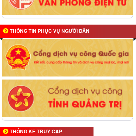
THÔNG TIN PHỤC VỤ NGƯỜI DÂN
THỐNG KÊ TRUY CẬP