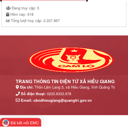
Đang truy cập:
5
Hôm nay:
618
Tổng lượt truy cập:
2.227.867
TRANG THÔNG TIN ĐIỆN TỬ XÃ HIẾU GIANG
Địa chỉ:
Thôn Lâm Lang 3, xã Hiếu Giang, tỉnh Quảng Trị
Số điện thoại:
0233.6333.678
Email:
ubndhieugiang@quangtri.gov.vn
Đã kết nối EMC