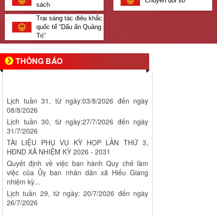
Chuyển đổi số
sách
Trại sáng tác điêu khắc
quốc tế “Dấu ấn Quảng
Trị”
THÔNG BÁO
Lịch tuần 31, từ ngày:03/8/2026 đến ngày
08/8/2026
Lịch tuần 30, từ ngày:27/7/2026 đến ngày
31/7/2026
TÀI LIỆU PHỤ VỤ KỲ HỌP LẦN THỨ 3,
HĐND XÃ NHIỆM KỲ 2026 - 2031
Quyết định về việc ban hành Quy chế làm
việc của Ủy ban nhân dân xã Hiếu Giang
nhiệm kỳ...
Lịch tuần 29, từ ngày: 20/7/2026 đến ngày
26/7/2026