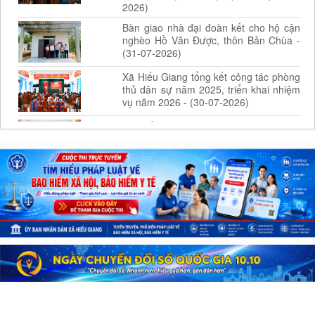
2026)
Bàn giao nhà đại đoàn kết cho hộ cận
nghèo Hồ Văn Được, thôn Bản Chùa -
(31-07-2026)
Xã Hiếu Giang tổng kết công tác phòng
thủ dân sự năm 2025, triển khai nhiệm
vụ năm 2026 - (30-07-2026)
Xã Hiếu Giang tham dự hội nghị toàn
quốc nghiên cứu, học tập, quán triệt và
triển khai thực hiện... - (29-07-2026)
Điểm mới của Nghị định số
164/2026/NĐ-CP ngày 15/5/2026 của
Chính phủ. - (27-07-2026)
Ủy ban MTTQ Việt Nam Thành phố
Huế trao tặng 25 suất quà cho người có
công, thân nhân người có công... - (27-
07-2026)
Trao tặng 100 suất quà cho các gia
đình liệt sĩ, thân nhân bà mẹ Việt Nam
anh hùng, thương binh,... - (26-07-