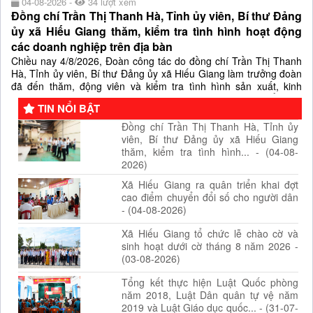
04-08-2026 -
34 lượt xem
Đồng chí Trần Thị Thanh Hà, Tỉnh ủy viên, Bí thư Đảng
ủy xã Hiếu Giang thăm, kiểm tra tình hình hoạt động
các doanh nghiệp trên địa bàn
Chiều nay 4/8/2026, Đoàn công tác do đồng chí Trần Thị Thanh
Hà, Tỉnh ủy viên, Bí thư Đảng ủy xã Hiếu Giang làm trưởng đoàn
đã đến thăm, động viên và kiểm tra tình hình sản xuất, kinh
doanh tại Nhà máy viên năng lượng Cam Lộ và Công ty Cổ phần
TIN NỔI BẬT
Bia quốc tế TTC (Công ty bia Camel) đóng tại các Cụm công...
Đồng chí Trần Thị Thanh Hà, Tỉnh ủy
viên, Bí thư Đảng ủy xã Hiếu Giang
thăm, kiểm tra tình hình... - (04-08-
2026)
Xã Hiếu Giang ra quân triển khai đợt
cao điểm chuyển đổi số cho người dân
- (04-08-2026)
Xã Hiếu Giang tổ chức lễ chào cờ và
sinh hoạt dưới cờ tháng 8 năm 2026 -
(03-08-2026)
Tổng kết thực hiện Luật Quốc phòng
năm 2018, Luật Dân quân tự vệ năm
2019 và Luật Giáo dục quốc... - (31-07-