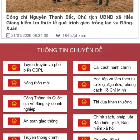
Đồng chí Nguyễn Thanh Bắc, Chủ tịch UBND xã Hiếu
Giang kiểm tra thực tế quá trình gieo trồng lạc vụ Đông-
Xuân
21/01/2026 08:34:00
184 lượt xem
Ngày 21/1/2026, đồng chí Nguyễn Thanh Bắc, Phó Bí thư Đảng ủy,
THÔNG TIN CHUYÊN ĐỀ
Chủ tịch UBND xã cùng với đại diện các cơ quan, đơn vị đã đi kiểm
tra thực tế tình hình xuống giống lạc của bà con nông dân trên địa bàn
Tuyên truyền và phổ
xã.
Cải cách hành chính
biến GDPL
Quyết định về việc công bố công khai dự toán ngân sách năm
Học tập và làm theo tư
Nông thôn mới
2024 xã Thanh An
tưởng, đạo đức, phong
cách Hồ Chí Minh
CÔNG NHẬN GIA ĐÌNH VĂN HÓA
Cổng Thông tin Quốc
Thi đua khen thưởng
gia về đăng ký doanh
nghiệp
Chính sách, pháp luật
An toàn giao thông
Bảo hiểm y tế, Bảo
hiểm xã hội
Truyền thông chính