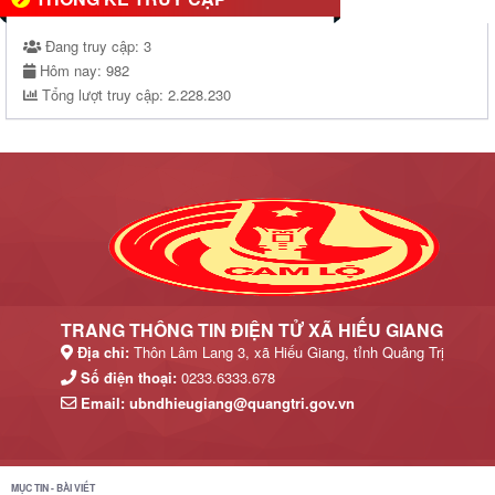
Đang truy cập:
3
Hôm nay:
982
Tổng lượt truy cập:
2.228.230
TRANG THÔNG TIN ĐIỆN TỬ XÃ HIẾU GIANG
Địa chỉ:
Thôn Lâm Lang 3, xã Hiếu Giang, tỉnh Quảng Trị
Số điện thoại:
0233.6333.678
Email:
ubndhieugiang@quangtri.gov.vn
MỤC TIN - BÀI VIẾT