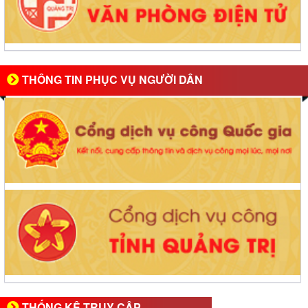
THÔNG TIN PHỤC VỤ NGƯỜI DÂN
THỐNG KÊ TRUY CẬP