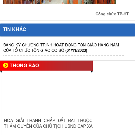
Công chức TP-HT
TIN KHÁC
ĐĂNG KÝ CHƯƠNG TRÌNH HOẠT ĐỘNG TÔN GIÁO HÀNG NĂM
CỦA TỔ CHỨC TÔN GIÁO CƠ SỞ
(01/11/2023)
THÔNG BÁO
HÒA GIẢI TRANH CHẤP ĐẤT ĐAI THUỘC
THẨM QUYỀN CỦA CHỦ TỊCH UBND CẤP XÃ