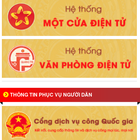
THÔNG TIN PHỤC VỤ NGƯỜI DÂN