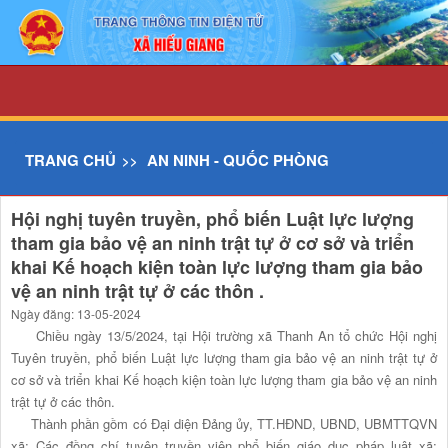
Chi tiết tin - UBND xã Hiếu Giang
TRANG CHỦ
AN NINH - QUỐC PHÒNG
Hội nghị tuyên truyền, phổ biến Luật lực lượng
tham gia bảo vệ an ninh trật tự ở cơ sở và triển
khai Kế hoạch kiện toàn lực lượng tham gia bảo
vệ an ninh trật tự ở các thôn .
Ngày đăng: 13-05-2024
Chiều ngày 13/5/2024, tại Hội trường xã Thanh An tổ chức Hội nghị
Tuyên truyền, phổ biến Luật lực lượng tham gia bảo vệ an ninh trật tự ở
cơ sở và triển khai Kế hoạch kiện toàn lực lượng tham gia bảo vệ an ninh
trật tự ở các thôn.
Thành phần gồm có Đại diện Đảng ủy, TT.HĐND, UBND, UBMTTQVN
xã; Các đồng chí tuyên truyền viên phổ biến giáo dục pháp luật xã;