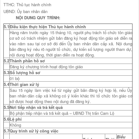
TTHC: Thủ tục hành chính
UBND: Ủy ban nhân dân
NỘI DUNG QUY TRÌNH:
5.1
Điều kiện thực hiện Thủ tục hành chính
Hàng năm trước ngày 15 tháng 10, người phụ trách tổ chức tôn giáo
cơ sở có trách nhiệm gửi bản đăng ký hoạt động tôn giáo sẽ diễn ra
vào năm sau tại cơ sở đó đến Ủy ban nhân dân cấp xã. Nội dung
bản đăng ký nêu rõ người tổ chức, dự kiến số lượng người tham dự,
nội dung hoạt động, thời gian diễn ra hoạt động.
5.2
Thành phần hồ sơ
Đăng ký chương trình hoạt động tôn giáo
5.3
Số lượng hồ sơ
01 bộ
5.4
Thời gian xử lý
Sau 15 ngày làm việc kể từ ngày gửi bản đăng ký hợp lệ, nếu Ủy
ban nhân dân cấp xã không có ý kiến khác thì tổ chức tôn giáo cơ
sở được hoạt động theo nội dung đã đăng ký.
5.5
Nơi tiếp nhận và trả kết quả
Bộ phận tiếp nhận và trả kết quả – UBND Thị trấn Cam Lộ
5.6
Lệ phí
Không
5.7
Quy trình xử lý công việc
Biểu