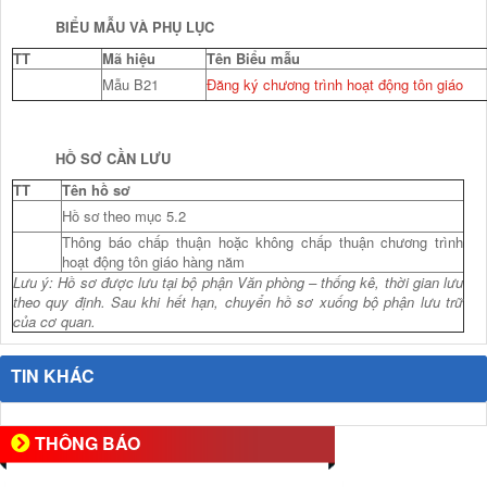
BIỂU MẪU VÀ PHỤ LỤC
TT
Mã hiệu
Tên Biểu mẫu
Mẫu B21
Đăng ký chương trình hoạt động tôn giáo
HỒ SƠ CẦN LƯU
TT
Tên hồ sơ
Hồ sơ theo mục 5.2
Thông báo chấp thuận hoặc không chấp thuận chương trình
hoạt động tôn giáo hàng năm
Lưu ý: Hồ sơ được lưu tại bộ phận Văn phòng – thống kê, thời gian lưu
theo quy định. Sau khi hết hạn, chuyển hồ sơ xuống bộ phận lưu trữ
của cơ quan.
TIN KHÁC
THÔNG BÁO