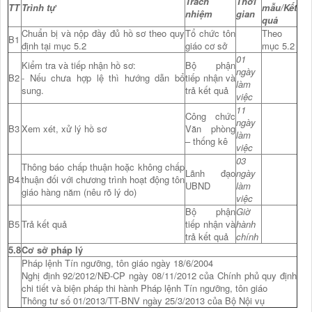
Trách
Thời
TT
Trình tự
mẫu/Kết
nhiệm
gian
quả
Chuẩn bị và nộp đầy đủ hồ sơ theo quy
Tổ chức tôn
Theo
B1
định tại mục 5.2
giáo cơ sở
mục 5.2
01
Kiểm tra và tiếp nhận hồ sơ:
Bộ phận
ngày
B2
- Nếu chưa hợp lệ thì hướng dẫn bổ
tiếp nhận và
làm
sung.
trả kết quả
việc
11
Công chức
ngày
B3
Xem xét, xử lý hồ sơ
Văn phòng
làm
– thống kê
việc
03
Thông báo chấp thuận hoặc không chấp
Lãnh đạo
ngày
B4
thuận đối với chương trình hoạt động tôn
UBND
làm
giáo hàng năm (nêu rõ lý do)
việc
Bộ phận
Giờ
B5
Trả kết quả
tiếp nhận và
hành
trả kết quả
chính
5.8
Cơ sở pháp lý
Pháp lệnh Tín ngưỡng, tôn giáo ngày 18/6/2004
Nghị định 92/2012/NĐ-CP ngày 08/11/2012 của Chính phủ quy định
chi tiết và biện pháp thi hành Pháp lệnh Tín ngưỡng, tôn giáo
Thông tư số 01/2013/TT-BNV ngày 25/3/2013 của Bộ Nội vụ