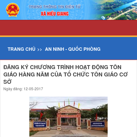
Chi tiết tin - UBND xã Hiếu Giang
TRANG CHỦ
AN NINH - QUỐC PHÒNG
ĐĂNG KÝ CHƯƠNG TRÌNH HOẠT ĐỘNG TÔN
GIÁO HÀNG NĂM CỦA TỔ CHỨC TÔN GIÁO CƠ
SỞ
Ngày đăng: 12-05-2017