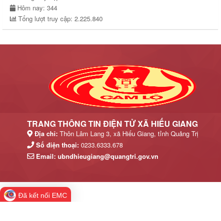
Hôm nay:
344
Tổng lượt truy cập:
2.225.840
TRANG THÔNG TIN ĐIỆN TỬ XÃ HIẾU GIANG
Địa chỉ:
Thôn Lâm Lang 3, xã Hiếu Giang, tỉnh Quảng Trị
Số điện thoại:
0233.6333.678
Email:
ubndhieugiang@quangtri.gov.vn
Đã kết nối EMC