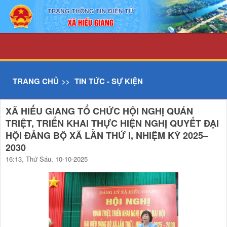
Chi tiết tin - UBND xã Hiếu Giang
TRANG CHỦ
TIN TỨC - SỰ KIỆN
XÃ HIẾU GIANG TỔ CHỨC HỘI NGHỊ QUÁN
TRIỆT, TRIỂN KHAI THỰC HIỆN NGHỊ QUYẾT ĐẠI
HỘI ĐẢNG BỘ XÃ LẦN THỨ I, NHIỆM KỲ 2025–
2030
16:13, Thứ Sáu, 10-10-2025