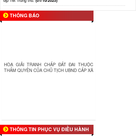
dịp Tết Trung thu.
(01/10/2025)
THÔNG BÁO
HÒA GIẢI TRANH CHẤP ĐẤT ĐAI THUỘC
THẨM QUYỀN CỦA CHỦ TỊCH UBND CẤP XÃ
THÔNG TIN PHỤC VỤ ĐIỀU HÀNH