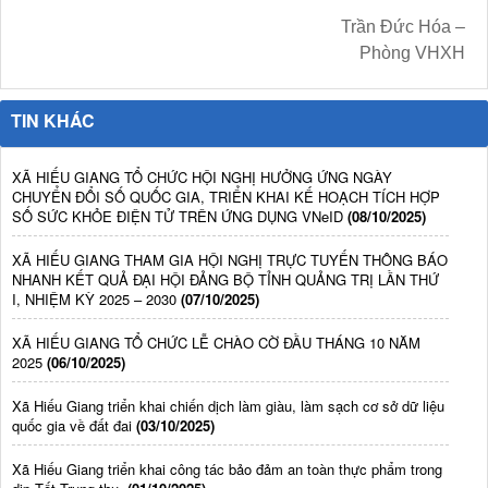
Trần Đức Hóa –
Phòng VHXH
TIN KHÁC
XÃ HIẾU GIANG TỔ CHỨC HỘI NGHỊ HƯỞNG ỨNG NGÀY
CHUYỂN ĐỔI SỐ QUỐC GIA, TRIỂN KHAI KẾ HOẠCH TÍCH HỢP
SỐ SỨC KHỎE ĐIỆN TỬ TRÊN ỨNG DỤNG VNeID
(08/10/2025)
XÃ HIẾU GIANG THAM GIA HỘI NGHỊ TRỰC TUYẾN THÔNG BÁO
NHANH KẾT QUẢ ĐẠI HỘI ĐẢNG BỘ TỈNH QUẢNG TRỊ LẦN THỨ
I, NHIỆM KỲ 2025 – 2030
(07/10/2025)
XÃ HIẾU GIANG TỔ CHỨC LỄ CHÀO CỜ ĐẦU THÁNG 10 NĂM
2025
(06/10/2025)
Xã Hiếu Giang triển khai chiến dịch làm giàu, làm sạch cơ sở dữ liệu
quốc gia về đất đai
(03/10/2025)
Xã Hiếu Giang triển khai công tác bảo đảm an toàn thực phẩm trong