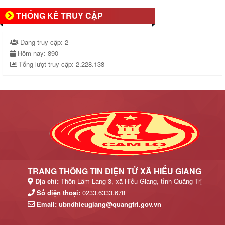
THỐNG KÊ TRUY CẬP
Đang truy cập:
2
Hôm nay:
890
Tổng lượt truy cập:
2.228.138
TRANG THÔNG TIN ĐIỆN TỬ XÃ HIẾU GIANG
Địa chỉ:
Thôn Lâm Lang 3, xã Hiếu Giang, tỉnh Quảng Trị
Số điện thoại:
0233.6333.678
Email:
ubndhieugiang@quangtri.gov.vn