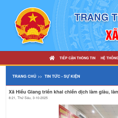
Chi tiết tin - UBND xã Hiếu Giang
TIẾP CẬN THÔNG TIN
HỆ THỐN
TRANG CHỦ
TIN TỨC - SỰ KIỆN
Xã Hiếu Giang triển khai chiến dịch làm giàu, là
8:21, Thứ Sáu, 3-10-2025