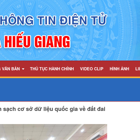
G VĂN BẢN
THỦ TỤC HÀNH CHÍNH
VIDEO CLIP
HÌNH ẢNH
LI
m sạch cơ sở dữ liệu quốc gia về đất đai