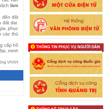
 dịch
làm
n đến đất
 đất đai.
gia, phục
n các thủ
ng cấp hồ
THÔNG TIN PHỤC VỤ NGƯỜI DÂN
đại, minh
 VHXH
THỐNG KÊ TRUY CẬP