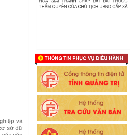
THẨM QUYỀN CỦA CHỦ TỊCH UBND CẤP XÃ
THÔNG TIN PHỤC VỤ ĐIỀU HÀNH
ghiệp và
 cơ sở dữ
g các văn