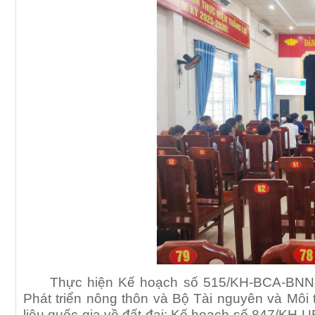
Thực hiện Kế hoạch số 515/KH-BCA-BNN
Phát triển nông thôn và Bộ Tài nguyên và Môi t
liệu quốc gia về đất đai; Kế hoạch số 847/KH