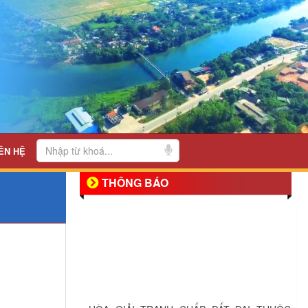
ÊN HỆ
THÔNG BÁO
HÒA GIẢI TRANH CHẤP ĐẤT ĐAI THUỘC