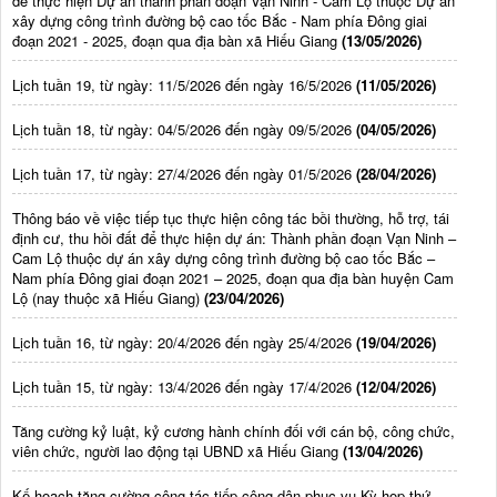
để thực hiện Dự án thành phần đoạn Vạn Ninh - Cam Lộ thuộc Dự án
xây dựng công trình đường bộ cao tốc Bắc - Nam phía Đông giai
đoạn 2021 - 2025, đoạn qua địa bàn xã Hiếu Giang
(13/05/2026)
Lịch tuần 19, từ ngày: 11/5/2026 đến ngày 16/5/2026
(11/05/2026)
Lịch tuần 18, từ ngày: 04/5/2026 đến ngày 09/5/2026
(04/05/2026)
Lịch tuần 17, từ ngày: 27/4/2026 đến ngày 01/5/2026
(28/04/2026)
Thông báo về việc tiếp tục thực hiện công tác bồi thường, hỗ trợ, tái
định cư, thu hồi đất để thực hiện dự án: Thành phần đoạn Vạn Ninh –
Cam Lộ thuộc dự án xây dựng công trình đường bộ cao tốc Bắc –
Nam phía Đông giai đoạn 2021 – 2025, đoạn qua địa bàn huyện Cam
Lộ (nay thuộc xã Hiếu Giang)
(23/04/2026)
Lịch tuần 16, từ ngày: 20/4/2026 đến ngày 25/4/2026
(19/04/2026)
Lịch tuần 15, từ ngày: 13/4/2026 đến ngày 17/4/2026
(12/04/2026)
Tăng cường kỷ luật, kỷ cương hành chính đối với cán bộ, công chức,
viên chức, người lao động tại UBND xã Hiếu Giang
(13/04/2026)
Kế hoạch tăng cường công tác tiếp công dân phục vụ Kỳ họp thứ