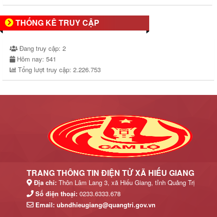
THỐNG KÊ TRUY CẬP
Đang truy cập:
2
Hôm nay:
541
Tổng lượt truy cập:
2.226.753
TRANG THÔNG TIN ĐIỆN TỬ XÃ HIẾU GIANG
Địa chỉ:
Thôn Lâm Lang 3, xã Hiếu Giang, tỉnh Quảng Trị
Số điện thoại:
0233.6333.678
Email:
ubndhieugiang@quangtri.gov.vn