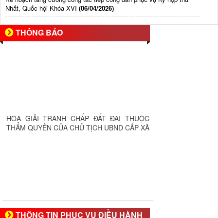
Nhất, Quốc hội Khóa XVI
(06/04/2026)
THÔNG BÁO
HÒA GIẢI TRANH CHẤP ĐẤT ĐAI THUỘC
THẨM QUYỀN CỦA CHỦ TỊCH UBND CẤP XÃ
THÔNG TIN PHỤC VỤ ĐIỀU HÀNH