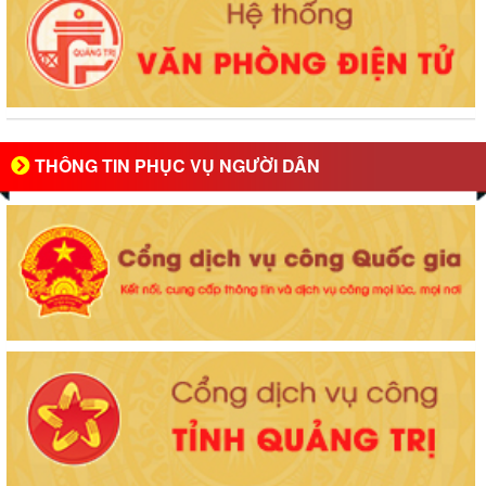
THÔNG TIN PHỤC VỤ NGƯỜI DÂN