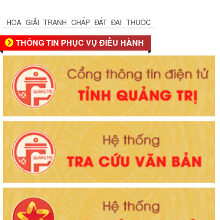
HÒA GIẢI TRANH CHẤP ĐẤT ĐAI THUỘC
THẨM QUYỀN CỦA CHỦ TỊCH UBND CẤP XÃ
THÔNG TIN PHỤC VỤ ĐIỀU HÀNH