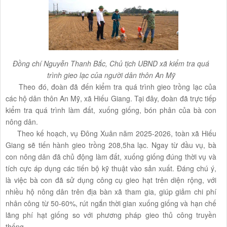
Đồng chí Nguyễn Thanh Bắc, Chủ tịch UBND xã kiểm tra quá
trình gieo lạc của người dân thôn An Mỹ
Theo đó, đoàn đã đến kiểm tra quá trình gieo trồng lạc của
các hộ dân thôn An Mỹ, xã Hiếu Giang. Tại đây, đoàn đã trực tiếp
kiểm tra quá trình làm đất, xuống giống, bón phân của bà con
nông dân.
Theo kế hoạch, vụ Đông Xuân năm 2025-2026, toàn xã Hiếu
Giang sẽ tiến hành gieo trồng 208,5ha lạc. Ngay từ đầu vụ, bà
con nông dân đã chủ động làm đất, xuống giống đúng thời vụ và
tích cực áp dụng các tiến bộ kỹ thuật vào sản xuất. Đáng chú ý,
là việc bà con đã sử dụng công cụ gieo hạt trên diện rộng, với
nhiều hộ nông dân trên địa bàn xã tham gia, giúp giảm chi phí
nhân công từ 50-60%, rút ngắn thời gian xuống giống và hạn chế
lãng phí hạt giống so với phương pháp gieo thủ công truyền
thống.