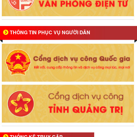
THÔNG TIN PHỤC VỤ NGƯỜI DÂN
THỐNG KÊ TRUY CẬP