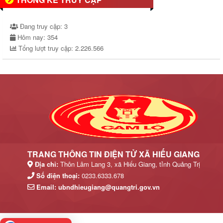
Đang truy cập:
3
Hôm nay:
354
Tổng lượt truy cập:
2.226.566
TRANG THÔNG TIN ĐIỆN TỬ XÃ HIẾU GIANG
Địa chỉ:
Thôn Lâm Lang 3, xã Hiếu Giang, tỉnh Quảng Trị
Số điện thoại:
0233.6333.678
Email:
ubndhieugiang@quangtri.gov.vn