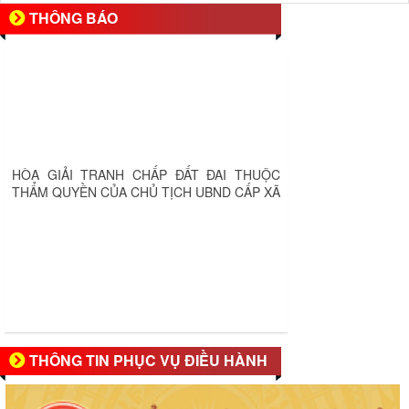
THÔNG BÁO
HÒA GIẢI TRANH CHẤP ĐẤT ĐAI THUỘC
THẨM QUYỀN CỦA CHỦ TỊCH UBND CẤP XÃ
THÔNG TIN PHỤC VỤ ĐIỀU HÀNH