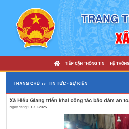
Chi tiết tin - UBND xã Hiếu Giang
TIẾP CẬN THÔNG TIN
HỆ THỐN
TRANG CHỦ
TIN TỨC - SỰ KIỆN
Xã Hiếu Giang triển khai công tác bảo đảm an to
Ngày đăng: 01-10-2025