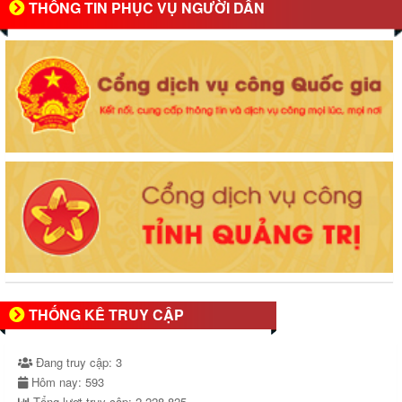
THÔNG TIN PHỤC VỤ NGƯỜI DÂN
THỐNG KÊ TRUY CẬP
Đang truy cập:
3
Hôm nay:
593
Tổng lượt truy cập:
2.228.825