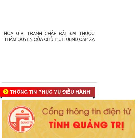
HÒA GIẢI TRANH CHẤP ĐẤT ĐAI THUỘC
THẨM QUYỀN CỦA CHỦ TỊCH UBND CẤP XÃ
THÔNG TIN PHỤC VỤ ĐIỀU HÀNH