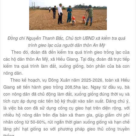
Đồng chí Nguyễn Thanh Bắc, Chủ tịch UBND xã kiểm tra quá
trình gieo lạc của người dân thôn An Mỹ
Theo đó, đoàn đã đến kiểm tra quá trình gieo trồng lạc của
các hộ dân thôn An Mỹ, xã Hiếu Giang. Tại đây, đoàn đã trực tiếp
kiểm tra quá trình làm đất, xuống giống, bón phân của bà con
nông dân.
Theo kế hoạch, vụ Đông Xuân năm 2025-2026, toàn xã Hiếu
Giang sẽ tiến hành gieo trồng 208,5ha lạc. Ngay từ đầu vụ, bà
con nông dân đã chủ động làm đất, xuống giống đúng thời vụ và
tích cực áp dụng các tiến bộ kỹ thuật vào sản xuất. Đáng chú ý,
là việc bà con đã sử dụng công cụ gieo hạt trên diện rộng, với
nhiều hộ nông dân trên địa bàn xã tham gia, giúp giảm chi phí
nhân công từ 50-60%, rút ngắn thời gian xuống giống và hạn chế
lãng phí hạt giống so với phương pháp gieo thủ công truyền
thống.