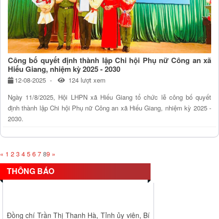
Công bố quyết định thành lập Chi hội Phụ nữ Công an xã
Hiếu Giang, nhiệm kỳ 2025 - 2030
12-08-2025
124 lượt xem
Ngày 11/8/2025, Hội LHPN xã Hiếu Giang tổ chức lễ công bố quyết
định thành lập Chi hội Phụ nữ Công an xã Hiếu Giang, nhiệm kỳ 2025 -
2030.
«
1
2
3
4
5
6
7
8
9
»
THÔNG BÁO
Đồng chí Trần Thị Thanh Hà, Tỉnh ủy viên, Bí
thư Đảng ủy xã Hiếu Giang thăm, kiểm tra...