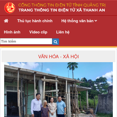
Văn hóa - Xã hội - UBND xã Hiếu Giang
Thủ tục hành chính
Hệ thống văn bản
Hình ảnh
Video clip
Liên hệ
VĂN HÓA - XÃ HỘI