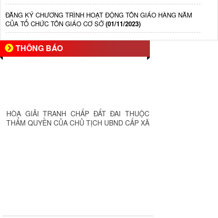
ĐĂNG KÝ CHƯƠNG TRÌNH HOẠT ĐỘNG TÔN GIÁO HÀNG NĂM
CỦA TỔ CHỨC TÔN GIÁO CƠ SỞ
(01/11/2023)
THÔNG BÁO
HÒA GIẢI TRANH CHẤP ĐẤT ĐAI THUỘC
THẨM QUYỀN CỦA CHỦ TỊCH UBND CẤP XÃ