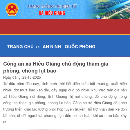
Chi tiết tin - UBND xã Hiếu Giang
TRANG CHỦ
AN NINH - QUỐC PHÒNG
Công an xã Hiếu Giang chủ động tham gia
phòng, chống lụt bão
Ngày đăng: 28-10-2025
Từ đầu năm đến nay, tình hình thời tiết diễn biến bất thường, xuất hiện
nhiều đợt mưa bão kéo dài, gây ngập cục bộ nhiều khu vực trên địa bàn
xã Hiếu Giang nói riêng, tỉnh Quảng Trị nói chung, để chủ động trong
công tác tham gia phòng, chống lụt bão, Công an xã Hiếu Giang đã khẩn
trương triển khai lực lượng phối hợp tuyên truyền, hỗ trợ nhân dân kê dọn
tài sản, di dời người và phương tiện đến nơi an toàn khi có mưa bão xảy
ra.