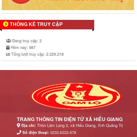
THỐNG KÊ TRUY CẬP
Đang truy cập:
2
Hôm nay:
987
Tổng lượt truy cập:
2.229.218
TRANG THÔNG TIN ĐIỆN TỬ XÃ HIẾU GIANG
Địa chỉ:
Thôn Lâm Lang 3, xã Hiếu Giang, tỉnh Quảng Trị
Số điện thoại:
0233.6333.678