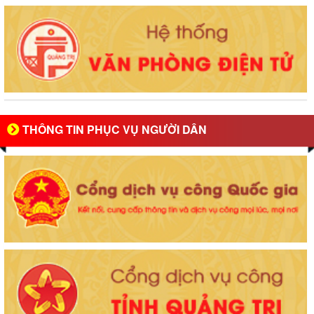
THÔNG TIN PHỤC VỤ NGƯỜI DÂN