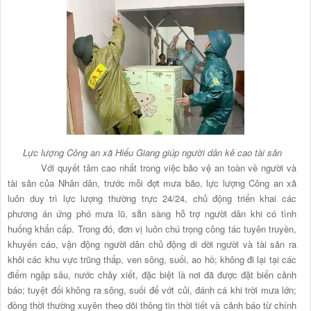
Lực lượng Công an xã Hiếu Giang giúp người dân kê cao tài sản
Với quyết tâm cao nhất trong việc bảo vệ an toàn về người và
tài sản của Nhân dân, trước mỗi đợt mưa bão, lực lượng Công an xã
luôn duy trì lực lượng thường trực 24/24, chủ động triển khai các
phương án ứng phó mưa lũ, sẵn sàng hỗ trợ người dân khi có tình
huống khẩn cấp. Trong đó, đơn vị luôn chú trọng công tác tuyên truyền,
khuyến cáo, vận động người dân chủ động di dời người và tài sản ra
khỏi các khu vực trũng thấp, ven sông, suối, ao hồ; không đi lại tại các
điểm ngập sâu, nước chảy xiết, đặc biệt là nơi đã được đặt biển cảnh
báo; tuyệt đối không ra sông, suối để vớt củi, đánh cá khi trời mưa lớn;
đồng thời thường xuyên theo dõi thông tin thời tiết và cảnh báo từ chính